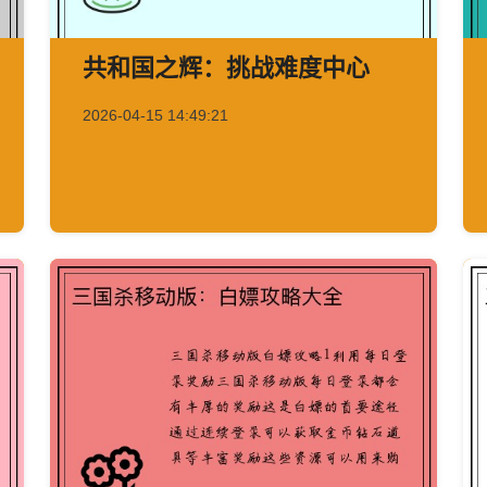
共和国之辉：挑战难度中心
2026-04-15 14:49:21