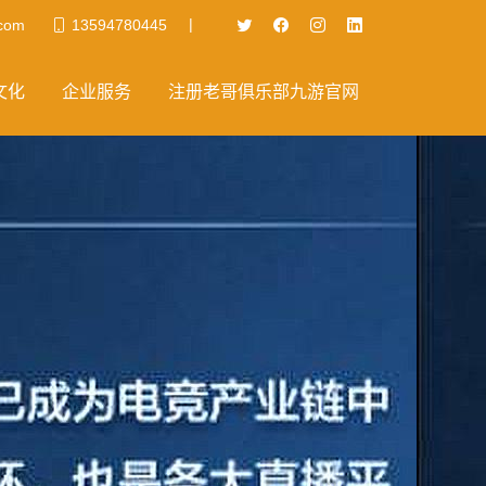
|
.com
13594780445
文化
企业服务
注册老哥俱乐部九游官网