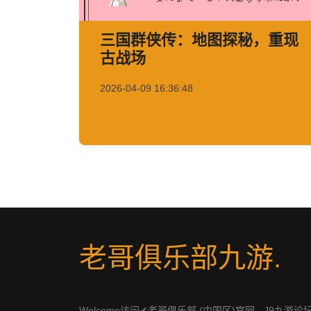
三国群侠传：地图探秘，重现
古战场
2026-04-09 16:36:48
老哥俱乐部九游
.
Welcome访问✔老哥俱乐部 (中国区)官网 - J9九游论